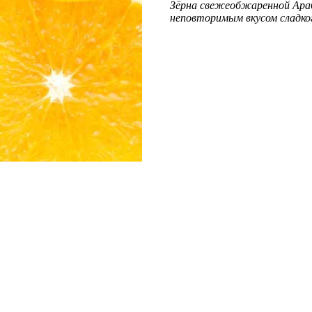
Зёрна свежеобжаренной Араб
неповторимым вкусом сладког